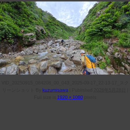
VID_20250915_084208_00_043_2025-09-17_22-13-17_スク
リーンショット
By
kuzumisawa
|
Published
2026年5月28日
|
Full size is
1920 × 1080
pixels