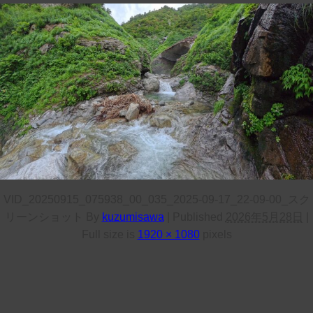
VID_20250915_075938_00_035_2025-09-17_22-09-00_スク
リーンショット
By
kuzumisawa
|
Published
2026年5月28日
|
Full size is
1920 × 1080
pixels