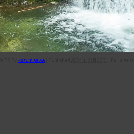
0472
By
kuzumisawa
|
Published
2024年10月22日
|
Full size i