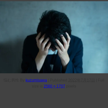
悩む男性
By
kuzumisawa
|
Published
2022年7月17日
|
Full
size is
2560 × 1707
pixels